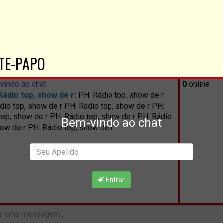
TE-PAPO
vindo ao chat
0
online
Rádio top, show de r:
PH: Rádio top, show de r
dio top, show de r PH: Rádio top, show de r PH:
top, show de r PH: Rádio top, show de r PH: Rádio
Bem-vindo ao chat
how de r PH: Rádio top, show de r
Entrar