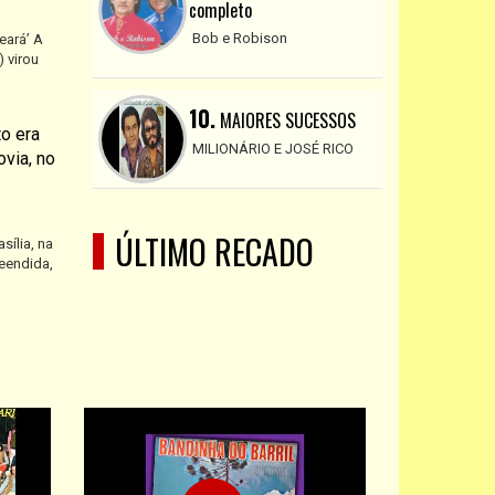
completo
Bob e Robison
eará’ A
 virou
10.
MAIORES SUCESSOS
to era
MILIONÁRIO E JOSÉ RICO
ovia, no
ÚLTIMO RECADO
sília, na
eendida,