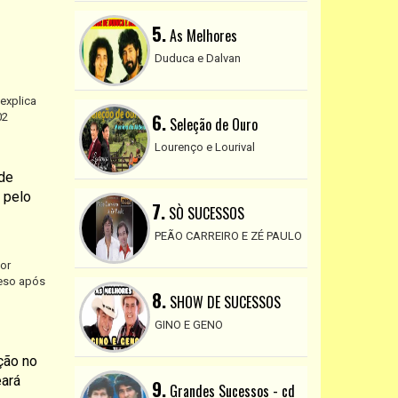
5.
As Melhores
Duduca e Dalvan
 explica
6.
02
Seleção de Ouro
Lourenço e Lourival
 de
 pelo
7.
SÒ SUCESSOS
PEÃO CARREIRO E ZÉ PAULO
por
eso após
8.
SHOW DE SUCESSOS
GINO E GENO
ção no
eará
9.
Grandes Sucessos - cd