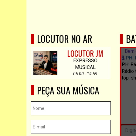
LOCUTOR NO AR
BA
LOCUTOR JM
Bem-
PH: 
EXPRESSO
PH: Rá
MUSICAL
Rádio 
06:00 - 14:59
top, s
PEÇA SUA MÚSICA