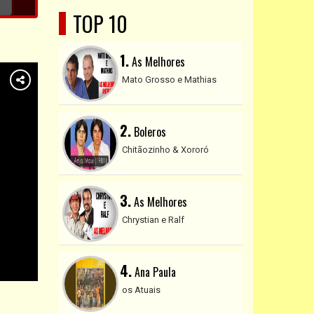
TOP 10
1.
As Melhores
Mato Grosso e Mathias
2.
Boleros
Chitãozinho & Xororó
3.
As Melhores
Chrystian e Ralf
4.
Ana Paula
os Atuais