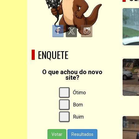
ENQUETE
O que achou do novo
site?
Ótimo
Bom
Ruim
Votar
Resultados