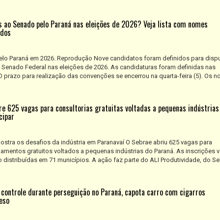
 ao Senado pelo Paraná nas eleições de 2026? Veja lista com nomes
idos
lo Paraná em 2026. Reprodução Nove candidatos foram definidos para dispu
 Senado Federal nas eleições de 2026. As candidaturas foram definidas nas
O prazo para realização das convenções se encerrou na quarta-feira (5). Os 
e 625 vagas para consultorias gratuitas voltadas a pequenas indústrias
cipar
mostra os desafios da indústria em Paranavaí O Sebrae abriu 625 vagas para
mentos gratuitos voltados a pequenas indústrias do Paraná. As inscrições v
 distribuídas em 71 municípios. A ação faz parte do ALI Produtividade, do S
 controle durante perseguição no Paraná, capota carro com cigarros
eso