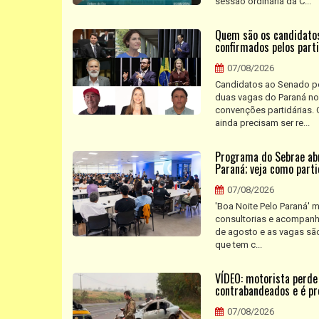
sessão ordinária da C...
Quem são os candidatos
confirmados pelos part
07/08/2026
Candidatos ao Senado pe
duas vagas do Paraná no
convenções partidárias. 
ainda precisam ser re...
Programa do Sebrae abr
Paraná; veja como parti
07/08/2026
'Boa Noite Pelo Paraná' 
consultorias e acompanha
de agosto e as vagas são
que tem c...
VÍDEO: motorista perde
contrabandeados e é pr
07/08/2026