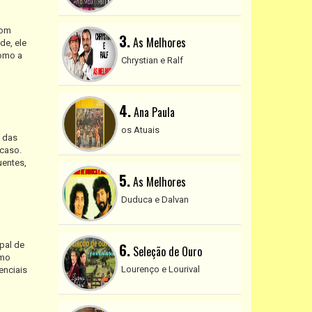
com
3.
As Melhores
de, ele
como a
Chrystian e Ralf
4.
Ana Paula
os Atuais
a das
acaso.
uentes,
5.
As Melhores
Duduca e Dalvan
pal de
6.
Seleção de Ouro
omo
Lourenço e Lourival
enciais