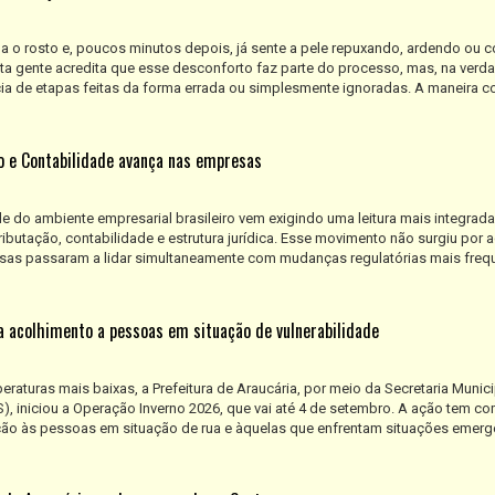
a o rosto e, poucos minutos depois, já sente a pele repuxando, ardendo ou 
ta gente acredita que esse desconforto faz parte do processo, mas, na verda
a de etapas feitas da forma errada ou simplesmente ignoradas. A maneira 
to e Contabilidade avança nas empresas
 do ambiente empresarial brasileiro vem exigindo uma leitura mais integrad
ibutação, contabilidade e estrutura jurídica. Esse movimento não surgiu por 
sas passaram a lidar simultaneamente com mudanças regulatórias mais freq
a acolhimento a pessoas em situação de vulnerabilidade
aturas mais baixas, a Prefeitura de Araucária, por meio da Secretaria Munici
), iniciou a Operação Inverno 2026, que vai até 4 de setembro. A ação tem c
eção às pessoas em situação de rua e àquelas que enfrentam situações emerg