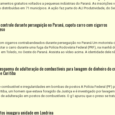
mentos gratuitos voltados a pequenas indústrias do Paraná. As inscrições v
 distribuídas em 71 municípios. A ação faz parte do ALI Produtividade, do S
 controle durante perseguição no Paraná, capota carro com cigarros
eso
com cigarros contrabandeados durante perseguição no Paraná Um motorista 
tar o carro durante uma fuga da Polícia Rodoviária Federal (PRF), na manhã d
3, em Toledo, no Oeste do Paraná. Assista ao vídeo acima. A identidade dele n
 esquema de adulteração de combustíveis para lavagem de dinheiro do c
e Curitiba
 combustível e irregularidades em bombas de postos A Polícia Federal (PF) 
Curitiba, um homem que estava foragido da Justiça e é investigado por lavagem
de adulteração em postos de combustíveis. O g1 apurou que o preso se trat
tos inaugura unidade em Londrina