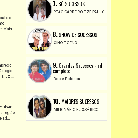
7.
SÒ SUCESSOS
PEÃO CARREIRO E ZÉ PAULO
pal de
omo
enciais
8.
SHOW DE SUCESSOS
GINO E GENO
9.
Grandes Sucessos - cd
Emprego
completo
Colégio
 luz ...
Bob e Robison
10.
MAIORES SUCESSOS
 mulher
MILIONÁRIO E JOSÉ RICO
na região
lad...