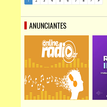
1
2
3
4
5
6
7
8
ANUNCIANTES