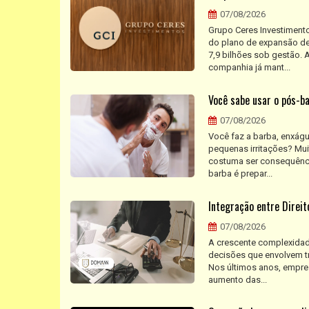
07/08/2026
Grupo Ceres Investimento
do plano de expansão de
7,9 bilhões sob gestão.
companhia já mant...
Você sabe usar o pós-ba
07/08/2026
Você faz a barba, enxágu
pequenas irritações? Mui
costuma ser consequênci
barba é prepar...
Integração entre Direi
07/08/2026
A crescente complexidade
decisões que envolvem tr
Nos últimos anos, empre
aumento das...