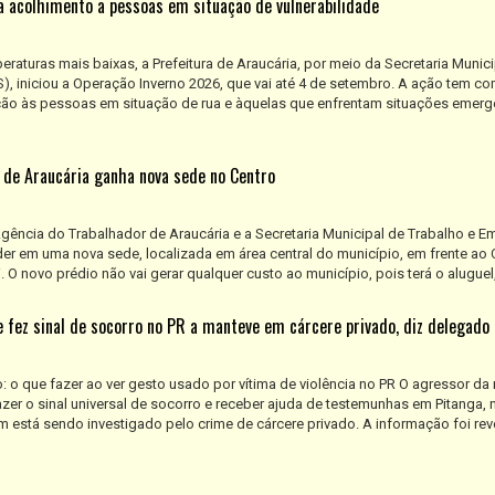
a acolhimento a pessoas em situação de vulnerabilidade
aturas mais baixas, a Prefeitura de Araucária, por meio da Secretaria Munici
), iniciou a Operação Inverno 2026, que vai até 4 de setembro. A ação tem c
eção às pessoas em situação de rua e àquelas que enfrentam situações emerg
 de Araucária ganha nova sede no Centro
a Agência do Trabalhador de Araucária e a Secretaria Municipal de Trabalho e 
r em uma nova sede, localizada em área central do município, em frente ao 
 O novo prédio não vai gerar qualquer custo ao município, pois terá o aluguel, a
 fez sinal de socorro no PR a manteve em cárcere privado, diz delegado
o: o que fazer ao ver gesto usado por vítima de violência no PR O agressor da
azer o sinal universal de socorro e receber ajuda de testemunhas em Pitanga, 
m está sendo investigado pelo crime de cárcere privado. A informação foi reve