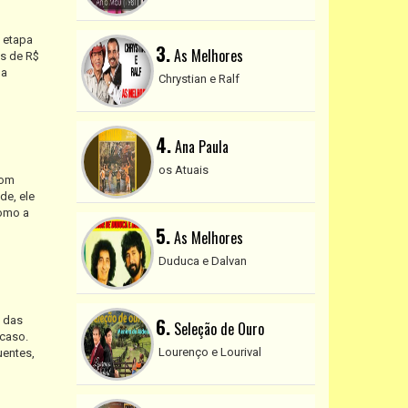
a etapa
3.
As Melhores
s de R$
 a
Chrystian e Ralf
4.
Ana Paula
os Atuais
com
de, ele
como a
5.
As Melhores
Duduca e Dalvan
a das
6.
Seleção de Ouro
acaso.
Lourenço e Lourival
uentes,