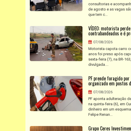
consultorias e acompanha
de agosto e as vagas são
que tem c...
VÍDEO: motorista perde
contrabandeados e é pr
07/08/2026
Motorista capota carro 
anos foi preso após capo
sexta-feira (7), na BR-16
divulgada....
PF prende foragido por
organizado em postos d
07/08/2026
PF aponta adulteração de
na quinta-feira (6), em 
dinheiro em um esquema 
Felipe Renan...
Grupo Ceres Investimen