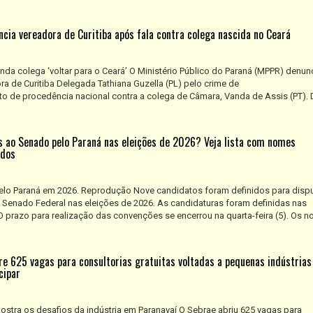
ncia vereadora de Curitiba após fala contra colega nascida no Ceará
nda colega ‘voltar para o Ceará’ O Ministério Público do Paraná (MPPR) denun
dora de Curitiba Delegada Tathiana Guzella (PL) pelo crime de
o de procedência nacional contra a colega de Câmara, Vanda de Assis (PT). 
 ao Senado pelo Paraná nas eleições de 2026? Veja lista com nomes
idos
lo Paraná em 2026. Reprodução Nove candidatos foram definidos para dispu
 Senado Federal nas eleições de 2026. As candidaturas foram definidas nas
O prazo para realização das convenções se encerrou na quarta-feira (5). Os 
e 625 vagas para consultorias gratuitas voltadas a pequenas indústrias
cipar
mostra os desafios da indústria em Paranavaí O Sebrae abriu 625 vagas para