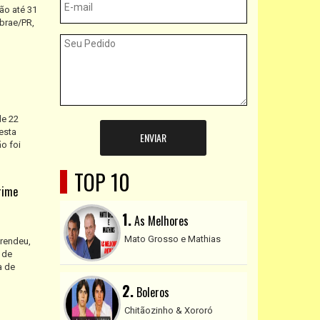
ão até 31
ebrae/PR,
de 22
esta
ENVIAR
ão foi
TOP 10
rime
1.
As Melhores
Mato Grosso e Mathias
prendeu,
 de
a de
2.
Boleros
Chitãozinho & Xororó