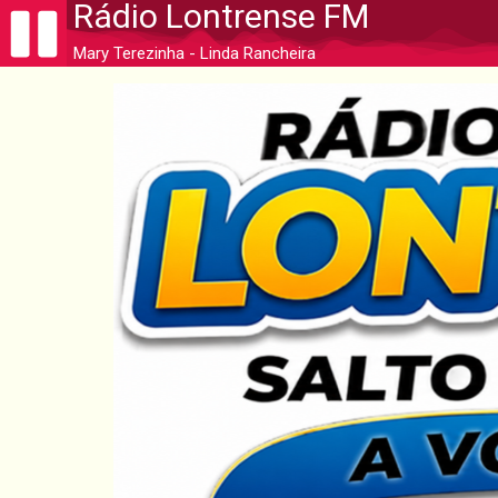
Rádio Lontrense FM
Mary Terezinha - Linda Rancheira