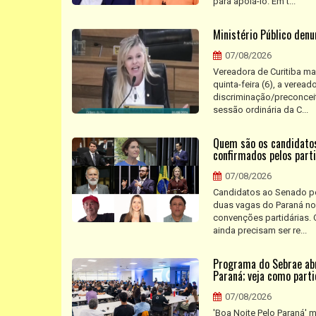
para apoiá-lo. Em t...
Ministério Público denu
07/08/2026
Vereadora de Curitiba ma
quinta-feira (6), a verea
discriminação/preconceit
sessão ordinária da C...
Quem são os candidatos
confirmados pelos part
07/08/2026
Candidatos ao Senado pe
duas vagas do Paraná no
convenções partidárias. 
ainda precisam ser re...
Programa do Sebrae abr
Paraná; veja como parti
07/08/2026
'Boa Noite Pelo Paraná' 