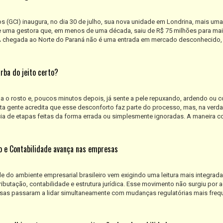
s (GCI) inaugura, no dia 30 de julho, sua nova unidade em Londrina, mais um
 uma gestora que, em menos de uma década, saiu de R$ 75 milhões para mai
 A chegada ao Norte do Paraná não é uma entrada em mercado desconhecido,
rba do jeito certo?
a o rosto e, poucos minutos depois, já sente a pele repuxando, ardendo ou 
ta gente acredita que esse desconforto faz parte do processo, mas, na verda
a de etapas feitas da forma errada ou simplesmente ignoradas. A maneira 
to e Contabilidade avança nas empresas
 do ambiente empresarial brasileiro vem exigindo uma leitura mais integrad
ibutação, contabilidade e estrutura jurídica. Esse movimento não surgiu por 
sas passaram a lidar simultaneamente com mudanças regulatórias mais freq